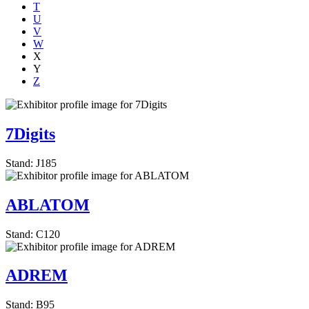
T
U
V
W
X
Y
Z
7Digits
Stand: J185
ABLATOM
Stand: C120
ADREM
Stand: B95