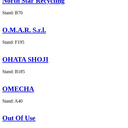
North Star Recycling
Stand: B70
O.M.A.R. S.r.l.
Stand: F195
OHATA SHOJI
Stand: B185
OMECHA
Stand: A40