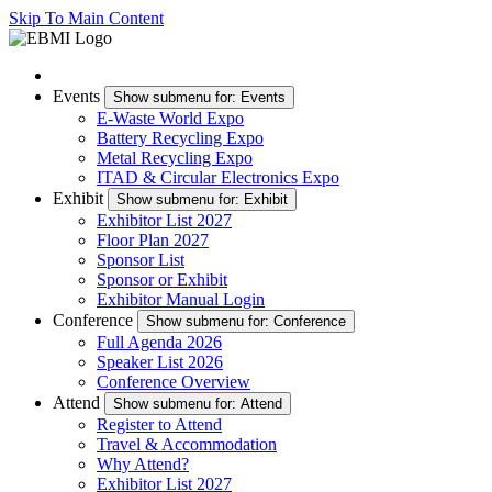
Skip To Main Content
Events
Show submenu for: Events
E-Waste World Expo
Battery Recycling Expo
Metal Recycling Expo
ITAD & Circular Electronics Expo
Exhibit
Show submenu for: Exhibit
Exhibitor List 2027
Floor Plan 2027
Sponsor List
Sponsor or Exhibit
Exhibitor Manual Login
Conference
Show submenu for: Conference
Full Agenda 2026
Speaker List 2026
Conference Overview
Attend
Show submenu for: Attend
Register to Attend
Travel & Accommodation
Why Attend?
Exhibitor List 2027