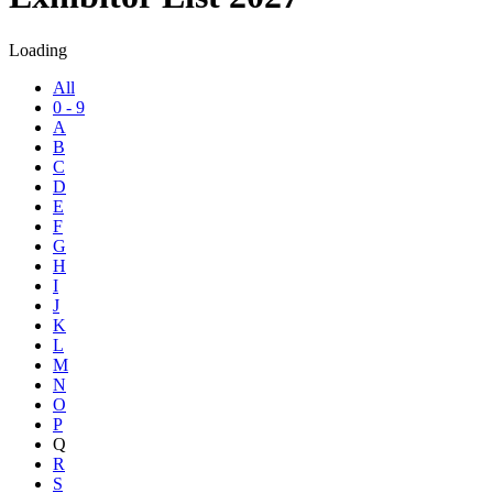
Loading
All
0 - 9
A
B
C
D
E
F
G
H
I
J
K
L
M
N
O
P
Q
R
S