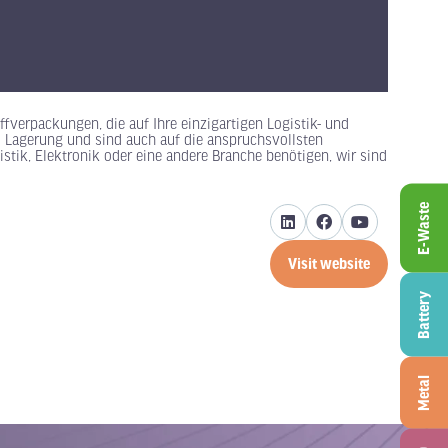
verpackungen, die auf Ihre einzigartigen Logistik- und
nd Lagerung und sind auch auf die anspruchsvollsten
stik, Elektronik oder eine andere Branche benötigen, wir sind
E-Waste
Visit website
(opens
in
Battery
a
new
tab)
Metal