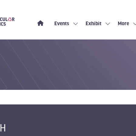
Events
Exhibit
More
Show
Show
Show
submenu
submenu
more
for:
for:
menu
Events
Exhibit
items
bH