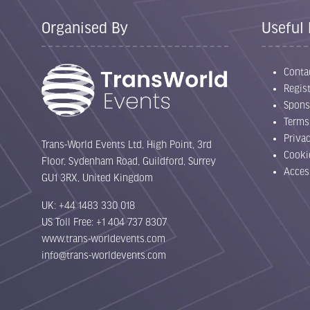
Organised By
Useful 
Conta
Regist
Spons
Terms
Priva
Trans-World Events Ltd, High Point, 3rd
Cooki
Floor, Sydenham Road, Guildford, Surrey
Acces
GU1 3RX, United Kingdom
UK: +44 1483 330 018
US Toll Free: +1 404 737 8307
www.trans-worldevents.com
info@trans-worldevents.com