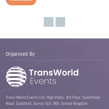
(opens
in
a
new
tab)
Organised By
Trans-World Events Ltd, High Point, 3rd Floor, Sydenham
Road, Guildford, Surrey GU1 3RX, United Kingdom